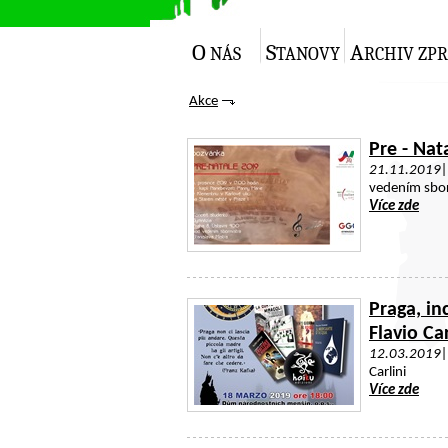
O
S
A
NÁS
TANOVY
RCHIV ZP
Akce
Pre - Nat
21.11.2019
vedením sbor
Více zde
>
Praga, in
Flavio Car
12.03.2019
Carlini
Více zde