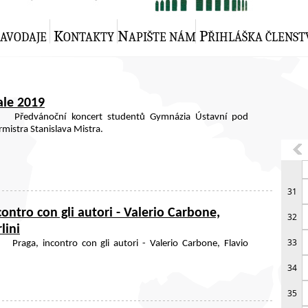
K
N
P
RAVODAJE
ONTAKTY
APIŠTE NÁM
ŘIHLÁŠKA ČLENST
ale 2019
|
Předvánoční koncert studentů Gymnázia Ústavní pod
mistra Stanislava Mistra.
31
contro con gli autori - Valerio Carbone,
32
lini
33
|
Praga, incontro con gli autori - Valerio Carbone, Flavio
34
35