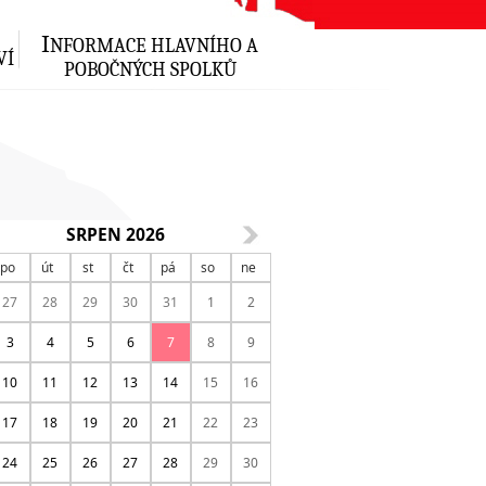
I
NFORMACE HLAVNÍHO A
VÍ
POBOČNÝCH SPOLKŮ
SRPEN 2026
po
út
st
čt
pá
so
ne
27
28
29
30
31
1
2
3
4
5
6
7
8
9
10
11
12
13
14
15
16
17
18
19
20
21
22
23
24
25
26
27
28
29
30